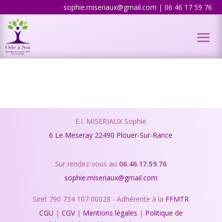
sophie.miseriaux@gmail.com | 06 46 17 59 76
E.I. MISERIAUX Sophie
6 Le Meseray
22490 Plouer-Sur-Rance
Sur rendez-vous au
06.46.17.59.76
sophie.miseriaux@gmail.com
Siret 790 734 107 00028 - Adhérente à la
FFMTR
CGU
|
CGV
|
Mentions légales
|
Politique de